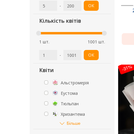
-
ОК
Кількість квітів
1 шт.
1001 шт.
-
ОК
-31%
Квіти
Альстромерія
Еустома
Тюльпан
Хризантема
Більше