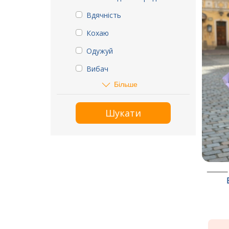
Вдячність
Кохаю
Одужуй
Вибач
Більше
Шукати