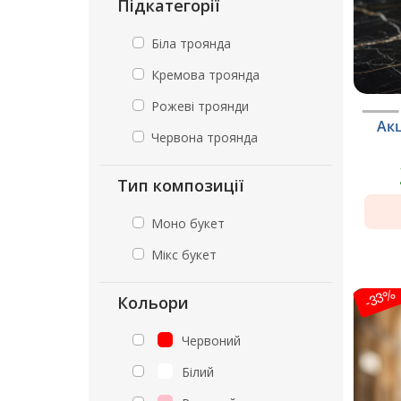
Підкатегорії
Біла троянда
Кремова троянда
Рожеві троянди
Акц
Червона троянда
Тип композиції
Моно букет
Мікс букет
-33%
Кольори
Червоний
Білий