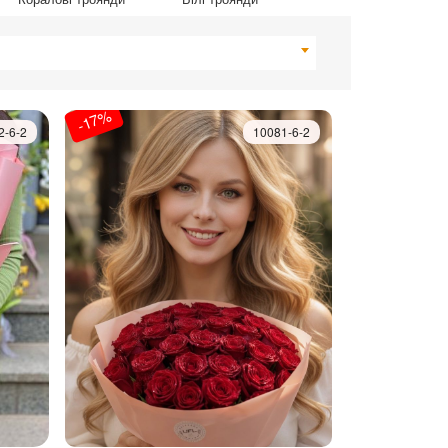
-17%
2-6-2
10081-6-2