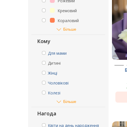
Рожевий
Кремовий
Кораловий
Більше
Кому
Для мами
Дитині
Жінці
Чоловікові
Колезі
Більше
Нагода
Квіти на день народження