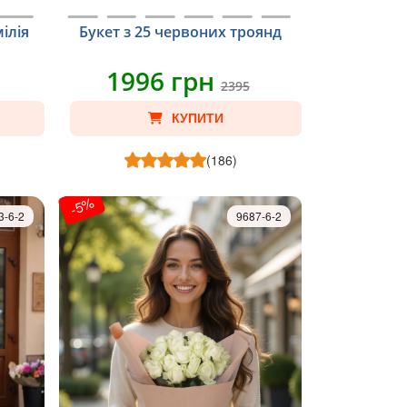
ілія
Букет з 25 червоних троянд
1996 грн
2395
КУПИТИ
(186)
-5%
3-6-2
9687-6-2