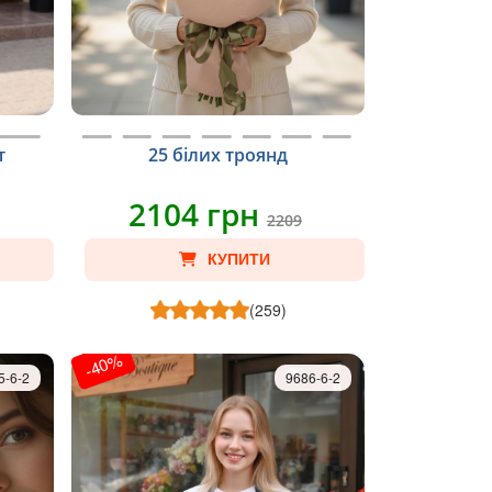
т
25 білих троянд
2104 грн
2209
КУПИТИ
(259)
-40%
5-6-2
9686-6-2