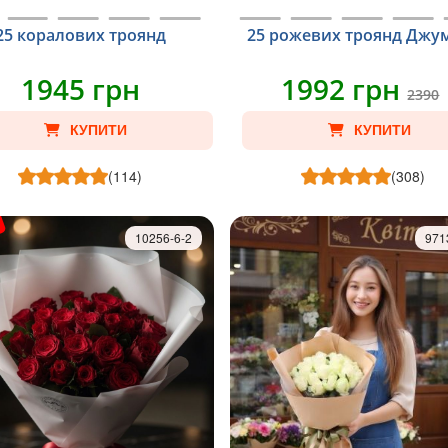
25 коралових троянд
25 рожевих троянд Джум
1945 грн
1992 грн
2390
КУПИТИ
КУПИТИ
(114)
(308)
10256-6-2
971