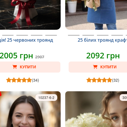
ія! 25 червоних троянд
25 білих троянд краф
2005 грн
2092 грн
2907
КУПИТИ
КУПИТИ
(34)
(32)
10237-6-2
30