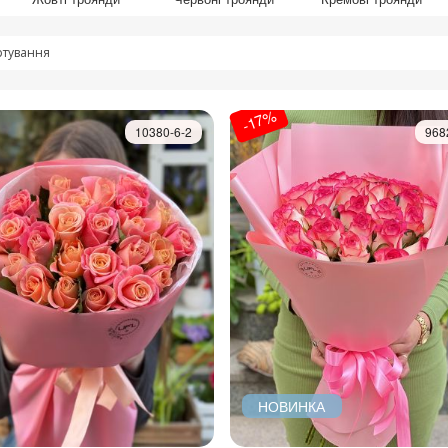
тування
-17%
10380-6-2
968
НОВИНКА