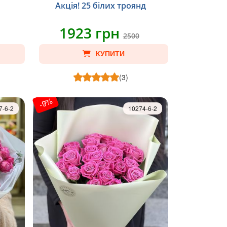
Акція! 25 білих троянд
1923 грн
2500
КУПИТИ
(3)
-9%
7-6-2
10274-6-2