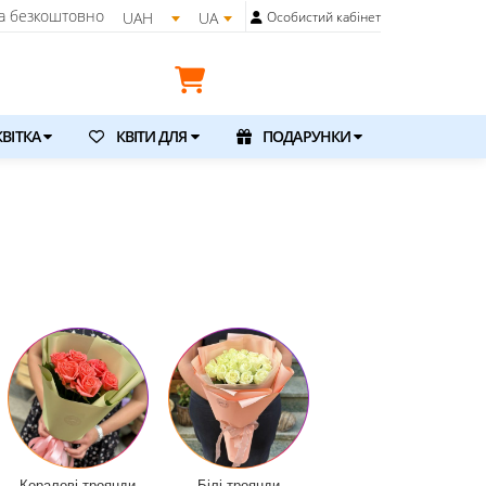
а безкоштовно
UAH
UA
Особистий кабінет
ВІТКА
КВІТИ ДЛЯ
ПОДАРУНКИ
Коралові троянди
Білі троянди