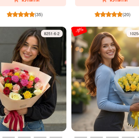
КУПИТИ
КУПИТИ
(35)
(20)
-9%
8251-6-2
1025