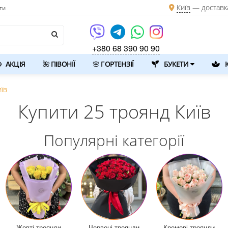
Київ
—
доставк
ти
+380 68 390 90 90
АКЦІЯ
🌺 ПІВОНІЇ
🌸 ГОРТЕНЗІЇ
БУКЕТИ
К
иїв
Купити 25 троянд Київ
Популярні категорії
Жовті троянди
Червоні троянди
Кремові троянди