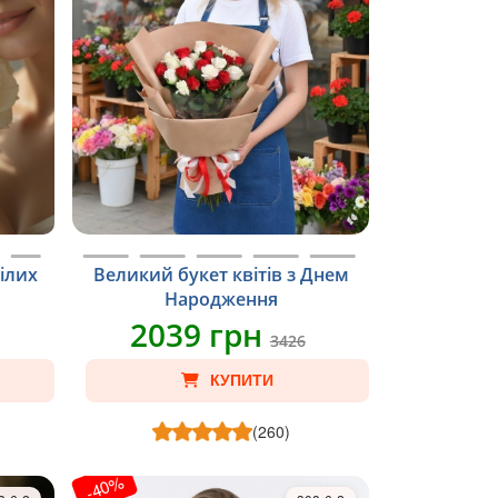
білих
Великий букет квітів з Днем
Народження
2039 грн
3426
КУПИТИ
(260)
-40%