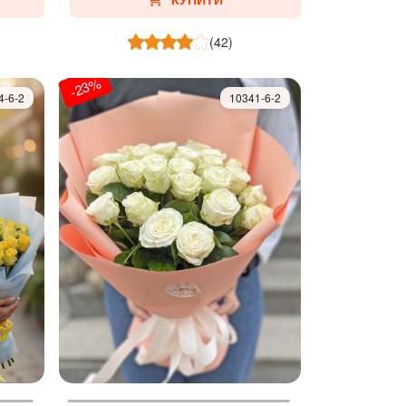
КУПИТИ
(42)
-23%
4-6-2
10341-6-2