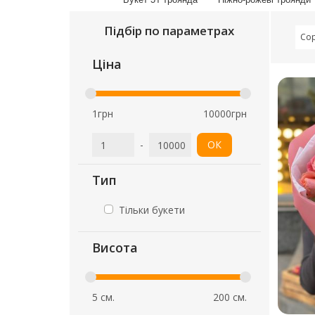
Підбір по параметрах
Сор
Ціна
1грн
10000грн
-
ОК
Тип
Тільки букети
Висота
5 см.
200 см.