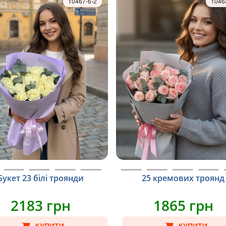
10467-6-2
1046
Букет 23 білі троянди
25 кремових троянд
2183 грн
1865 грн