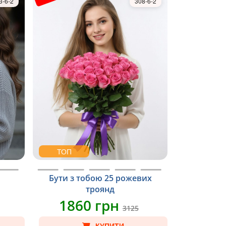
3-6-2
308-6-2
ТОП
Бути з тобою 25 рожевих
троянд
1860 грн
3125