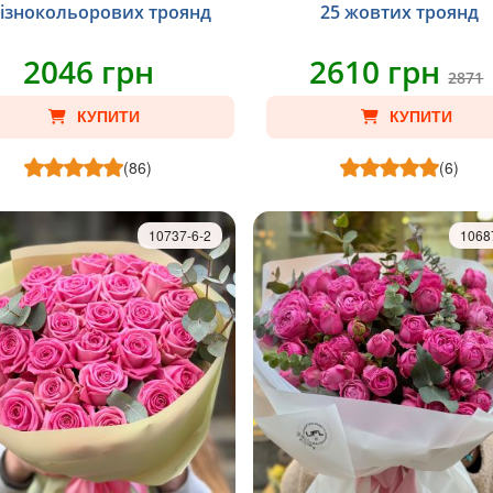
різнокольорових троянд
25 жовтих троянд
2046 грн
2610 грн
2871
КУПИТИ
КУПИТИ
(86)
(6)
10737-6-2
1068