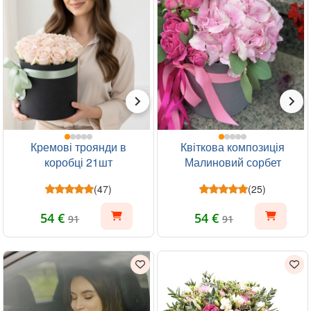
Кремові троянди в
Квіткова композиція
коробці 21шт
Малиновий сорбет
(47)
(25)
54 €
54 €
91
91