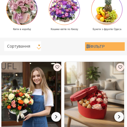
Квіти в коробці
Кошики квітів по Києву
Букети з фруктів Одеса
Сортування
ФІЛЬТР