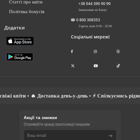
Статті про квіти
+38 044 390 90 90
Замовлення по Києву
Політика бонусів
☎
0 800 308353
Додатки
Гаряча лінія 8:00 - 20:00
Соціальні мережі
🔥 Доставка день-у-день • ⚡ Спілкуємось рідною мовою • 💳
Акції та знижки
Отримуйте кращі пропозиції першим
→