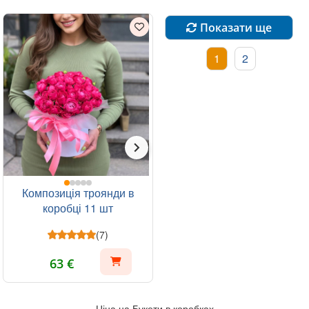
Показати ще
1
2
Композиція троянди в
коробці 11 шт
(7)
63 €
Ціна на Букети в коробках