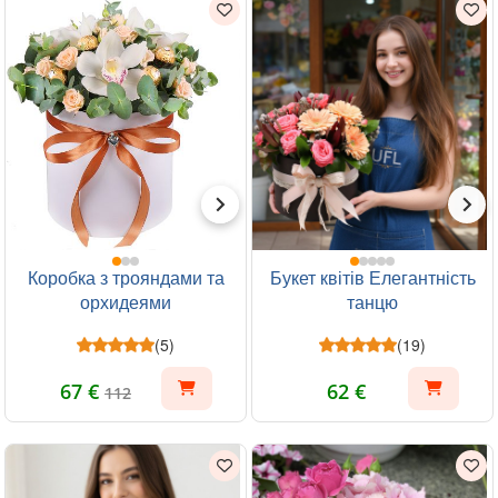
Коробка з трояндами та
Букет квітів Елегантність
орхидеями
танцю
(5)
(19)
67 €
62 €
112