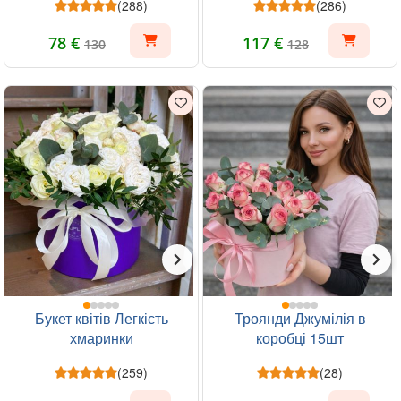
(288)
(286)
78 €
117 €
130
128
Букет квітів Легкість
Троянди Джумілія в
хмаринки
коробці 15шт
(259)
(28)