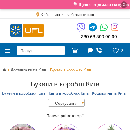
×
💐 Щойно отримали свіжу поставку. Подаруйте
Київ
—
доставка безкоштовно
+380 68 390 90 90
0
Доставка квітів Київ
Букети в коробках Київ
Букети в коробці Київ
Букети в коробках Київ
⋅
Квіти в коробках Київ
⋅
Кошики квітів Київ
⋅
Сортування
Популярні категорії