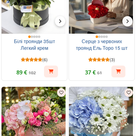
Білі троянди 35шт
Серце з червоних
Легкий крем
троянд Ель Торо 15 шт
(6)
(3)
89 €
37 €
102
61