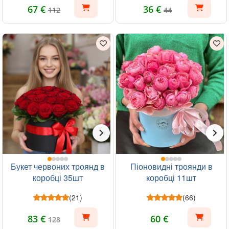
67 €
36 €
112
44
Букет червоних троянд в
Піоновидні троянди в
коробці 35шт
коробці 11шт
(21)
(66)
83 €
60 €
128