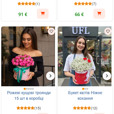
(1)
(7)
91 €
66 €
Рожеві кущові троянди
Букет квітів Ніжне
15 шт в коробці
кохання
(15)
(12)