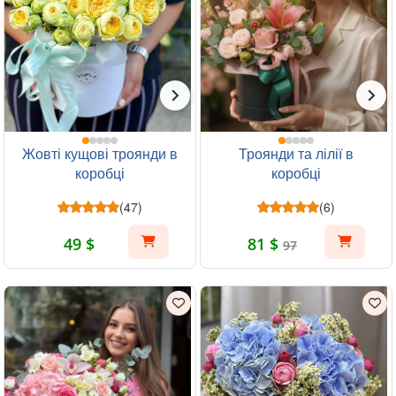
Жовті кущові троянди в
Троянди та лілії в
коробці
коробці
(47)
(6)
49 $
81 $
97