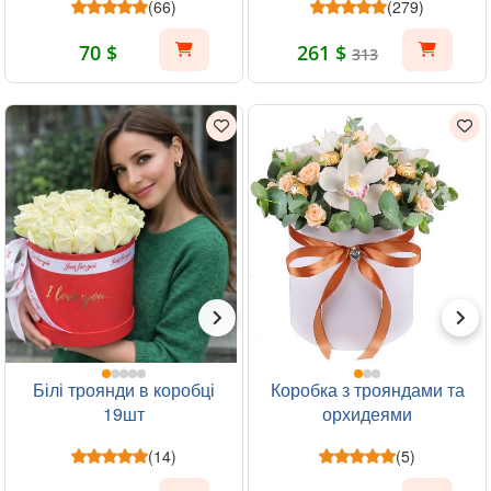
(66)
(279)
70 $
261 $
313
Білі троянди в коробці
Коробка з трояндами та
19шт
орхидеями
(14)
(5)