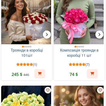
Троянди в коробці
Композиція троянди в
101шт
коробці 11 шт
(1)
(7)
245 $
74 $
446