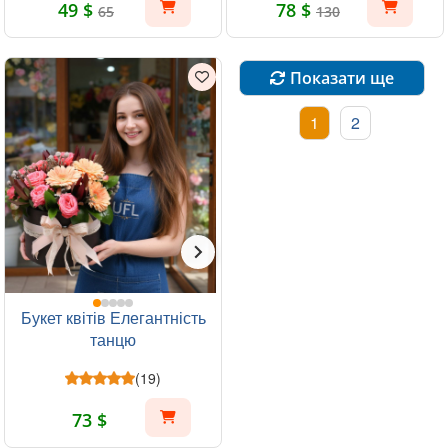
49 $
78 $
65
130
Показати ще
1
2
Букет квітів Елегантність
танцю
(19)
73 $