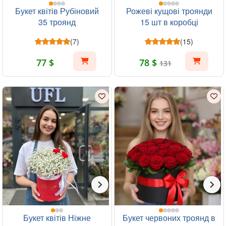
Букет квітів Рубіновий
Рожеві кущові троянди
35 троянд
15 шт в коробці
(7)
(15)
77 $
78 $
131
Букет квітів Ніжне
Букет червоних троянд в