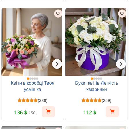
Квіти в коробці Твоя
Букет квітів Легкість
усмішка
хмаринки
(286)
(259)
136 $
112 $
150