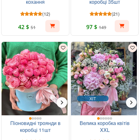
кохання
коробці 35шт
(12)
(21)
42 $
97 $
51
149
ХІТ
Піоновидні троянди в
Велика коробка квітів
коробці 11шт
XXL