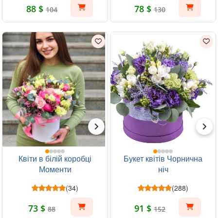
88 $
78 $
104
130
Квіти в білій коробці
Букет квітів Чорнична
Моменти
ніч
(34)
(288)
73 $
91 $
88
152