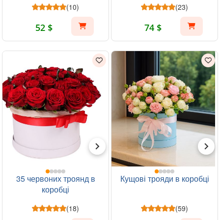
(10)
(23)
52 $
74 $
35 червоних троянд в
Кущові трояди в коробці
коробці
(18)
(59)