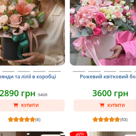
оянди та лілії в коробці
Рожевий квітковий бо
2890 грн
3600 грн
3468
КУПИТИ
КУПИТИ
(6)
(53)
-45%