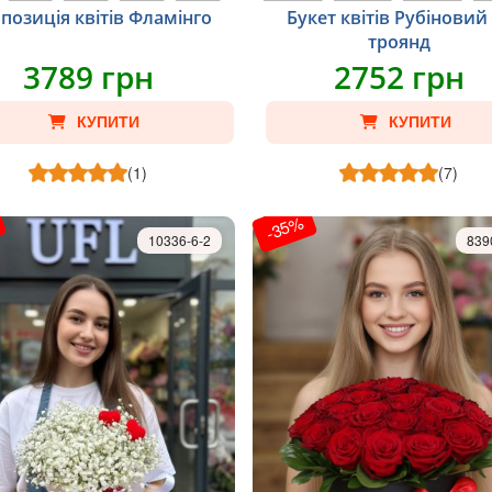
позиція квітів Фламінго
Букет квітів Рубіновий
троянд
3789 грн
2752 грн
КУПИТИ
КУПИТИ
(1)
(7)
-35%
10336-6-2
839