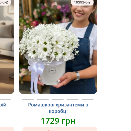
0-6-2
10393-6-2
оїй
Ромашкові хризантеми в
коробці
1729 грн