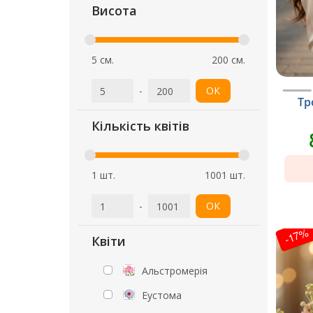
Висота
5 см.
200 см.
-
ОК
Тр
Кількість квітів
1 шт.
1001 шт.
-
ОК
-17%
Квіти
Альстромерія
Еустома