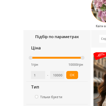
Квіти в
Підбір по параметрах
Сор
Ціна
-45%
1грн
10000грн
-
ОК
Тип
Тільки букети