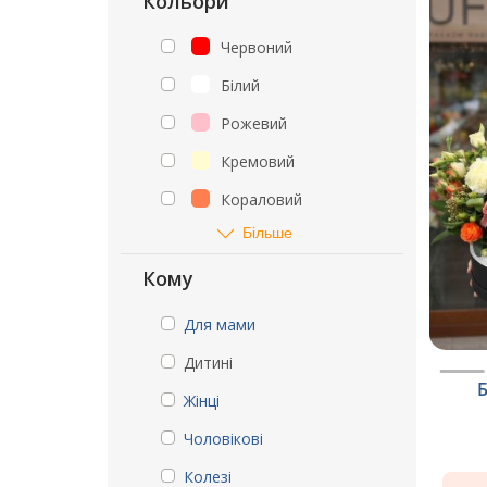
Кольори
Червоний
Білий
Рожевий
Кремовий
Кораловий
Більше
Кому
Для мами
Дитині
Б
Жінці
Чоловікові
Колезі