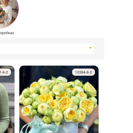
коробках
1-6-2
10394-6-2