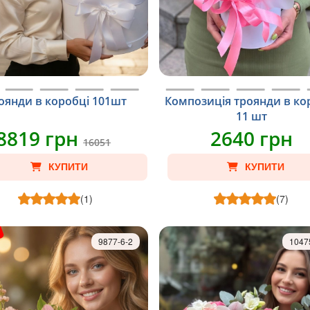
оянди в коробці 101шт
Композиція троянди в ко
11 шт
8819 грн
2640 грн
16051
КУПИТИ
КУПИТИ
(1)
(7)
9877-6-2
1047