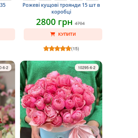
 35
Рожеві кущові троянди 15 шт в
коробці
2800 грн
4704
КУПИТИ
(15)
0-6-2
10295-6-2