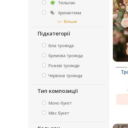
Тюльпан
Хризантема
Більше
Підкатегорії
Біла троянда
Кремова троянда
Рожеві троянди
Тр
Червона троянда
Тип композиції
Моно букет
Мікс букет