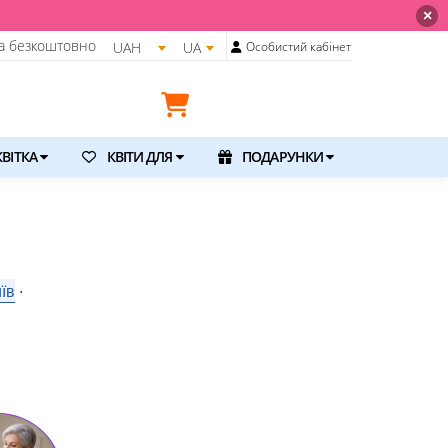
💐 Щойно отримали свіжу поставку. Пода
×
а безкоштовно
UAH
UA
Особистий кабінет
ВІТКА
КВІТИ ДЛЯ
ПОДАРУНКИ
їв
⋅