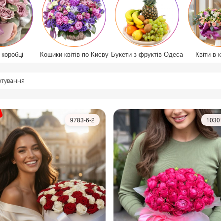
 коробці
Кошики квітів по Києву
Букети з фруктів Одеса
Квіти в 
тування
9783-6-2
1030