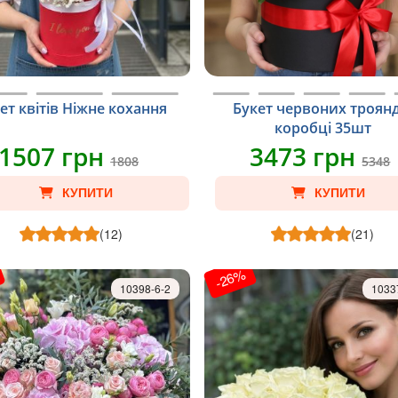
ет квітів Ніжне кохання
Букет червоних троянд
коробці 35шт
1507 грн
3473 грн
1808
5348
КУПИТИ
КУПИТИ
(12)
(21)
-26%
10398-6-2
1033