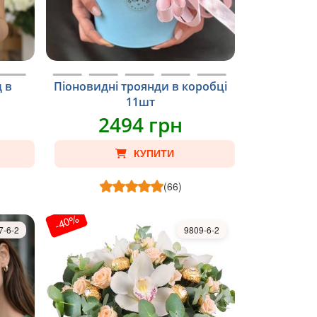
 в
Піоновидні троянди в коробці
11шт
2494 грн
КУПИТИ
(66)
-40%
7-6-2
9809-6-2