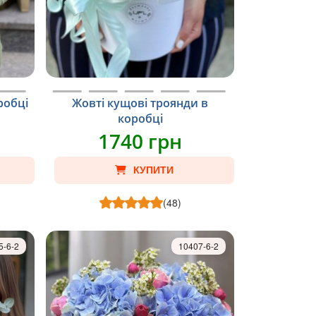
робці
Жовті кущові троянди в
коробці
1740 грн
КУПИТИ
(48)
5-6-2
10407-6-2