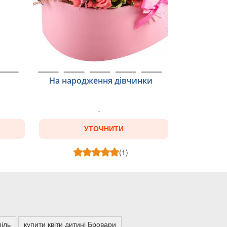
На народження дівчинки
УТОЧНИТИ
(1)
піль
купити квіти дитині Бровари