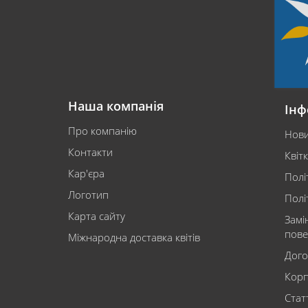
Наша компанія
Інф
Про компанію
Нов
Контакти
Квіт
Кар'єра
Полі
Логотип
Полі
Карта сайту
Замі
пове
Міжнародна доставка квітів
Дого
Корп
Статт