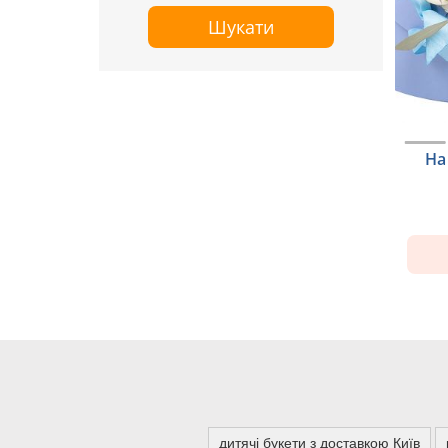
Шукати
На
дитячі букети з доставкою Київ