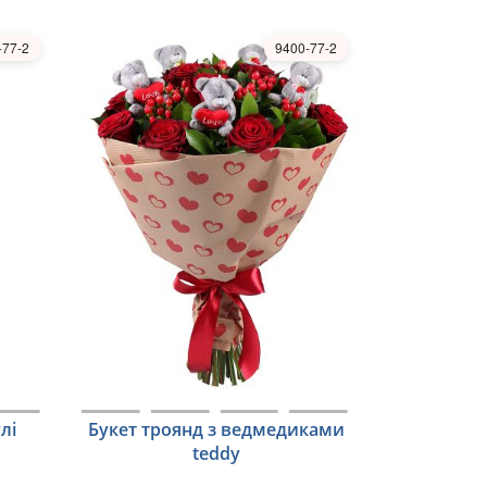
-77-2
9400-77-2
лі
Букет троянд з ведмедиками
teddy