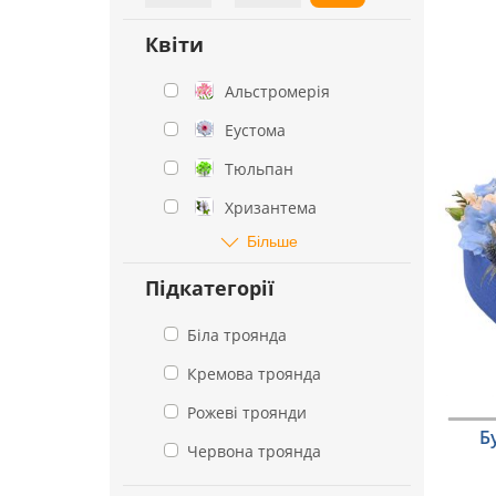
Квіти
Альстромерія
Еустома
Тюльпан
Хризантема
Більше
Підкатегорії
Біла троянда
Кремова троянда
Рожеві троянди
Б
Червона троянда