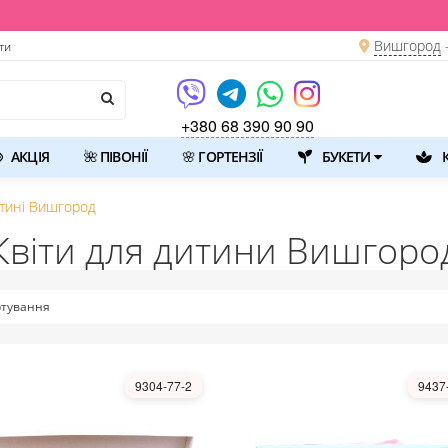
Вишгород
ти
+380 68 390 90 90
АКЦІЯ
🌺 ПІВОНІЇ
🌸 ГОРТЕНЗІЇ
БУКЕТИ
К
тині Вишгород
Квіти для дитини Вишгоро
тування
9304-77-2
9437