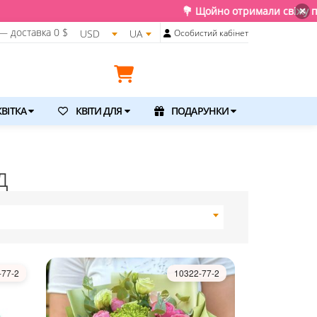
💐 Щойно отримали свіжу поставку. Подаруйте квіти т
×
— доставка
0 $
USD
UA
Особистий кабінет
ВІТКА
КВІТИ ДЛЯ
ПОДАРУНКИ
д
-77-2
10322-77-2