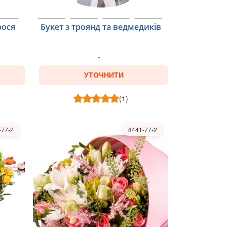
рося
Букет з троянд та ведмедиків
УТОЧНИТИ
(1)
-77-2
8441-77-2