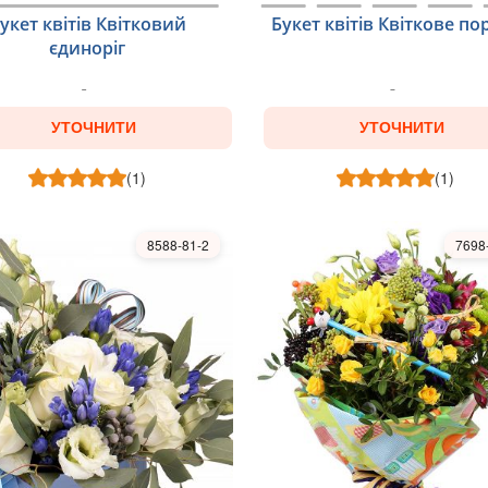
укет квітів Квітковий
Букет квітів Квіткове по
єдиноріг
УТОЧНИТИ
УТОЧНИТИ
(1)
(1)
8588-81-2
7698