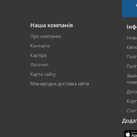
Наша компанія
Інф
Про компанію
Нов
Контакти
Квіт
Кар'єра
Полі
Логотип
Полі
Карта сайту
Замі
пове
Міжнародна доставка квітів
Дого
Корп
Статт
Дода