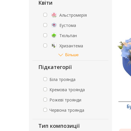
Квіти
Альстромерія
Еустома
Тюльпан
Хризантема
Більше
Підкатегорії
Біла троянда
Кремова троянда
Рожеві троянди
Б
Червона троянда
Тип композиції