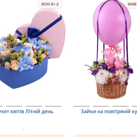
9530-81-2
9698
укет квітів Літній день
Зайки на повітряній ку