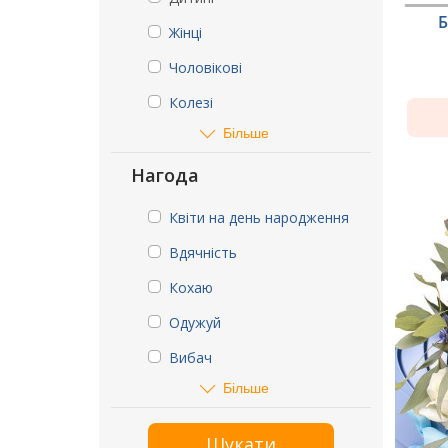
Б
Жінці
Чоловікові
Колезі
Більше
Нагода
Квіти на день народження
Вдячність
Кохаю
Одужуй
Вибач
Більше
Шукати