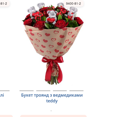
-81-2
9400-81-2
лі
Букет троянд з ведмедиками
teddy