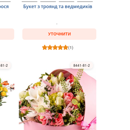
рося
Букет з троянд та ведмедиків
УТОЧНИТИ
(1)
-81-2
8441-81-2