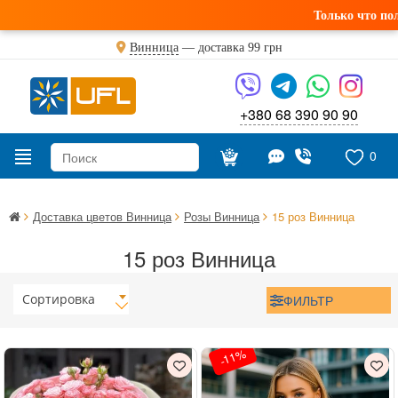
Только что получили св
Винница
— доставка
99 грн
+380 68 390 90 90
0
Доставка цветов Винница
Розы Винница
15 роз Винница
15 роз Винница
Сортировка
ФИЛЬТР
-11%