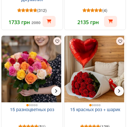
(312)
(4)
1733 грн
2135 грн
2080
15 разноцветных роз
15 красных роз + шарик
(51)
(129)