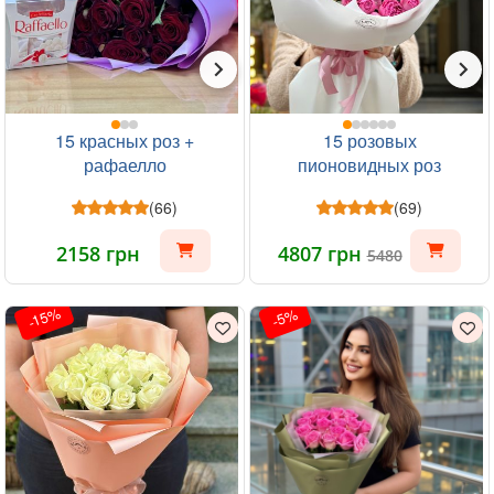
15 красных роз +
15 розовых
рафаелло
пионовидных роз
(66)
(69)
2158 грн
4807 грн
5480
-15%
-5%