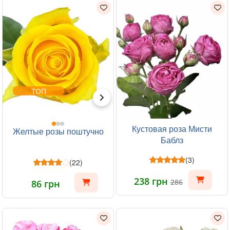
ТОП
Кустовая роза Мисти
Желтые розы поштучно
Баблз
(3)
(22)
238 грн
286
86 грн