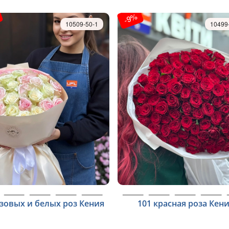
-9%
10509-50-1
10499
озовых и белых роз Кения
101 красная роза Кен