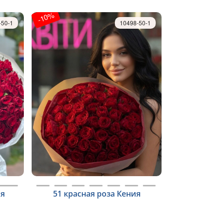
-10%
-50-1
10498-50-1
ия
51 красная роза Кения