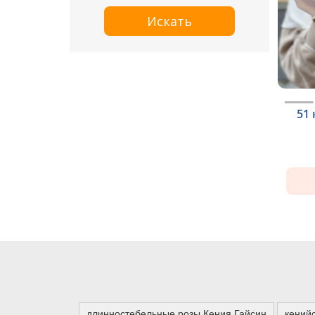
Искать
51 
длинностебельные розы Кения Гайсин
кений