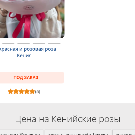
красная и розовая роза
Кения
ПОД ЗАКАЗ
(5)
Цена на Кенийские розы
ские розы Жмеринка
заказать розы онлайн Тульчин
розовые 