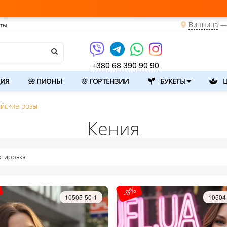
Винница
— 
кты
+380 68 390 90 90
ИЯ
🌺 ПИОНЫ
🌸 ГОРТЕНЗИИ
БУКЕТЫ
Ц
йские розы
Кения
ртировка
-9%
10505-50-1
10504