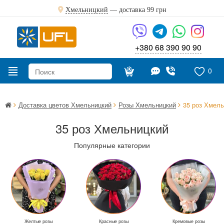
Хмельницкий
— доставка
99 грн
+380 68 390 90 90
0
Доставка цветов Хмельницкий
Розы Хмельницкий
35 роз Хмель
35 роз Хмельницкий
Популярные категории
Желтые розы
Красные розы
Кремовые розы