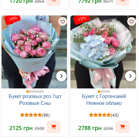
1720 грн
7792 грн
2064
8571
-15%
-13%
Букет розовых роз 7шт
Букет c Гортензией
Розовые Сны
Нежное облако
(86)
(43)
2125 грн
2788 грн
2508
3206