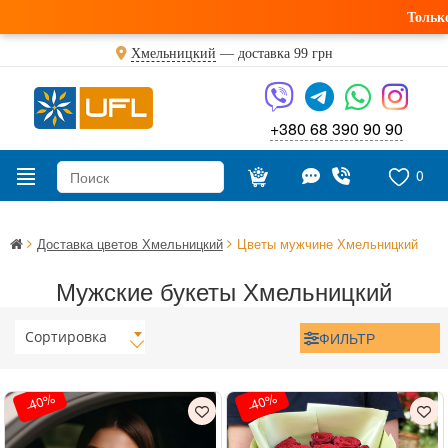
Только что
Хмельницкий
— доставка
99 грн
+380 68 390 90 90
0
Доставка цветов Хмельницкий
Цветы мужчине Хмельницкий
Мужские букеты Хмельницкий
Сортировка
ФИЛЬТР
-40%
-40%