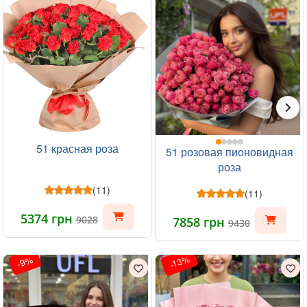
51 красная роза
51 розовая пионовидная
роза
(11)
(11)
5374 грн
9028
7858 грн
9430
-13%
-9%