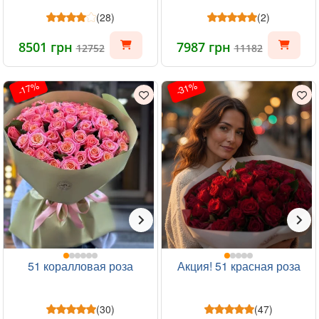
(28)
(2)
8501 грн
7987 грн
12752
11182
-17%
-31%
51 коралловая роза
Акция! 51 красная роза
(30)
(47)