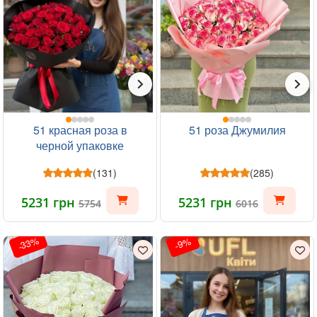
51 красная роза в
51 роза Джумилия
черной упаковке
(131)
(285)
5231 грн
5231 грн
5754
6016
-33%
-9%