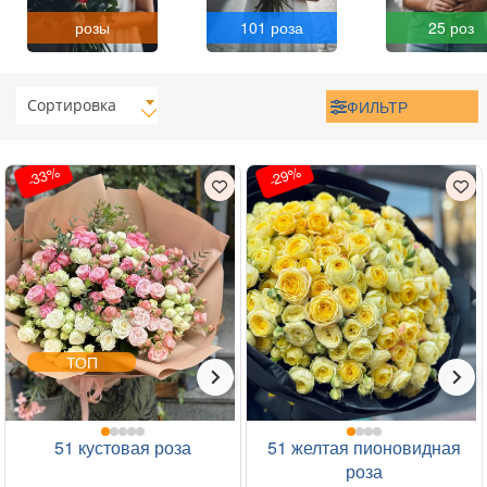
розы
101 роза
25 роз
Сортировка
ФИЛЬТР
-33%
-29%
ТОП
51 кустовая роза
51 желтая пионовидная
роза