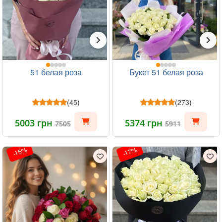
51 белая роза
Букет 51 белая роза
(45)
(273)
5003 грн
5374 грн
7505
5911
-15%
-17%