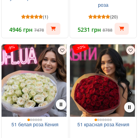
роза
(1)
(20)
4946 грн
5231 грн
7478
8788
-10%
-9%
51 белая роза Кения
51 красная роза Кения