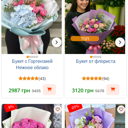
ТОП
Букет c Гортензией
Букет от флориста
Нежное облако
(43)
(94)
2987 грн
3120 грн
3435
5678
-20%
-9%