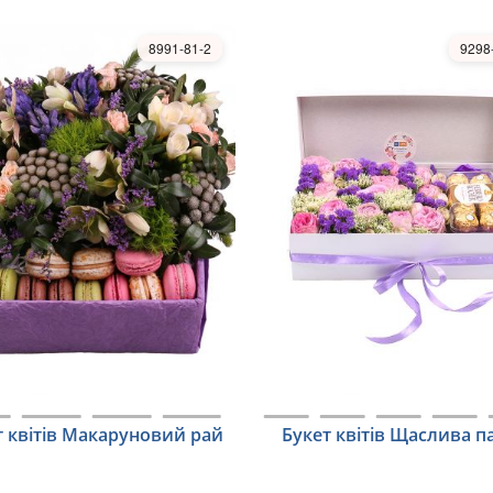
8991-81-2
9298
т квітів Макаруновий рай
Букет квітів Щаслива п