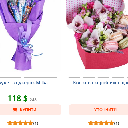
Букет з цукерок Milka
Квіткова коробочка ща
118 $
248
КУПИТИ
УТОЧНИТИ
(1)
(1)