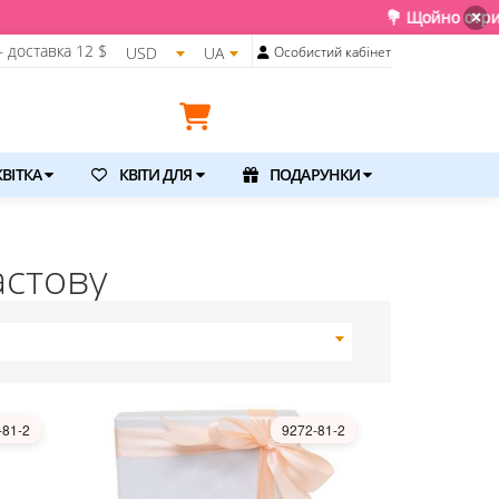
💐 Щойно отримали свіжу поставк
×
 доставка
12 $
USD
UA
Особистий кабінет
ВІТКА
КВІТИ ДЛЯ
ПОДАРУНКИ
астову
-81-2
9272-81-2