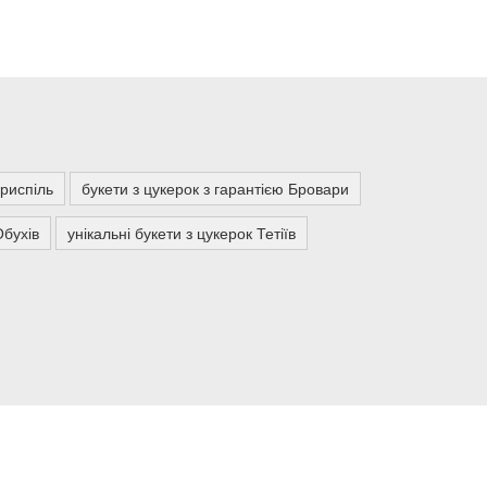
риспіль
букети з цукерок з гарантією Бровари
Обухів
унікальні букети з цукерок Тетіїв