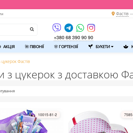
Фастів
—
ти
+380 68 390 90 90
АКЦІЯ
🌺 ПІВОНІЇ
🌸 ГОРТЕНЗІЇ
БУКЕТИ
К
з цукерок Фастів
и з цукерок з доставкою Ф
тування
10015-81-2
7585