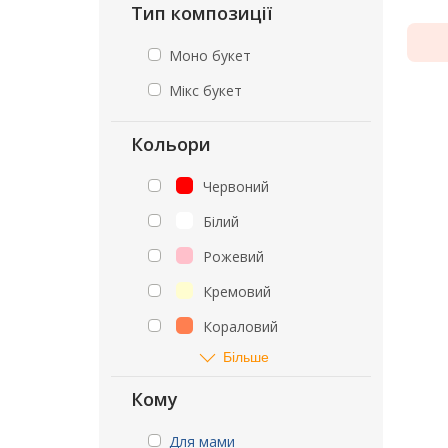
Тип композиції
Моно букет
Мікс букет
Кольори
Червоний
Білий
Рожевий
Кремовий
Кораловий
Більше
Кому
Для мами