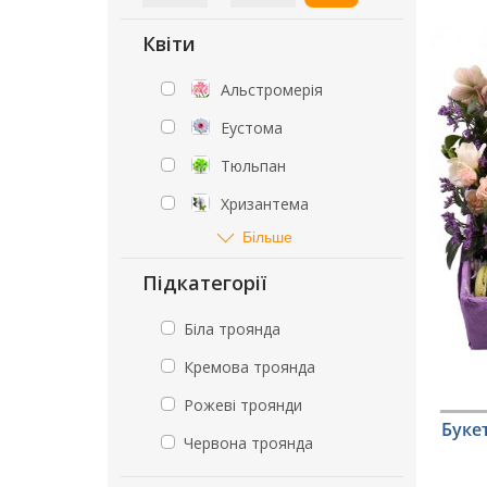
Квіти
Альстромерія
Еустома
Тюльпан
Хризантема
Більше
Підкатегорії
Біла троянда
Кремова троянда
Рожеві троянди
Буке
Червона троянда