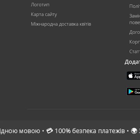
Логотип
Полі
Карта сайту
Замі
пове
Міжнародна доставка квітів
Дого
Корп
Статт
Дода
 100% безпека платежів • 🌍 Зручна онлайн-опл