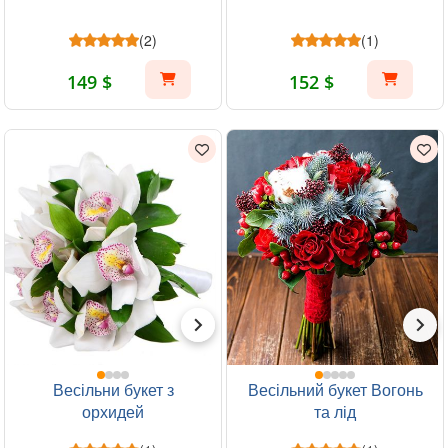
(2)
(1)
149 $
152 $
Весільни букет з
Весільний букет Вогонь
орхидей
та лід