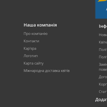
Наша компанія
Інф
Про компанію
Нов
Контакти
Квіт
Кар'єра
Полі
Логотип
Полі
Карта сайту
Замі
пове
Міжнародна доставка квітів
Дого
Корп
Статт
Дода