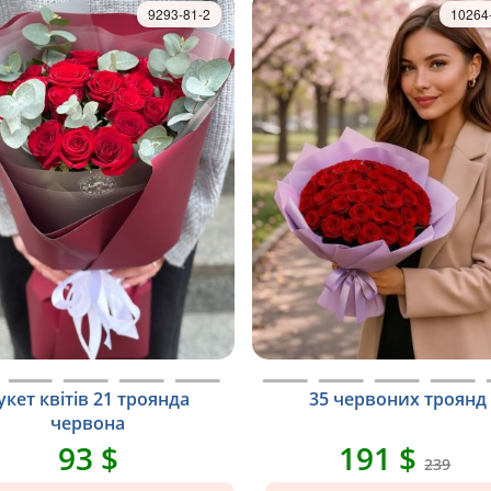
9293-81-2
10264
укет квітів 21 троянда
35 червоних троянд
червона
93 $
191 $
239