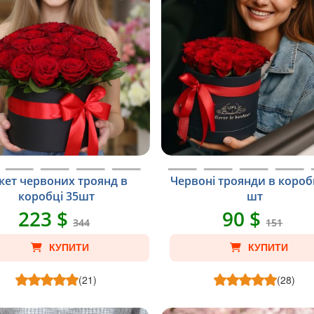
кет червоних троянд в
Червоні троянди в короб
коробці 35шт
шт
223 $
90 $
344
151
КУПИТИ
КУПИТИ
(21)
(28)