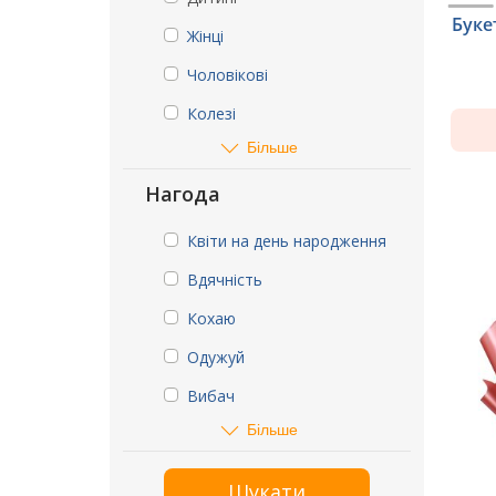
Буке
Жінці
Чоловікові
Колезі
Більше
Нагода
Квіти на день народження
Вдячність
Кохаю
Одужуй
Вибач
Більше
Шукати