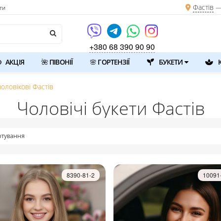
Фастів
—
ти
+380 68 390 90 90
АКЦІЯ
🌺 ПІВОНІЇ
🌸 ГОРТЕНЗІЇ
БУКЕТИ
К
чоловікові Фастів
Чоловічі букети Фастів
тування
8390-81-2
10091