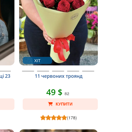
ХІТ
ці 23
11 червоних троянд
49 $
82
КУПИТИ
(178)