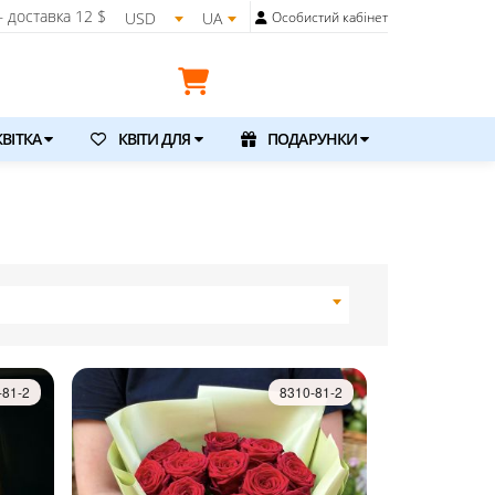
 доставка
12 $
USD
UA
Особистий кабінет
ВІТКА
КВІТИ ДЛЯ
ПОДАРУНКИ
-81-2
8310-81-2