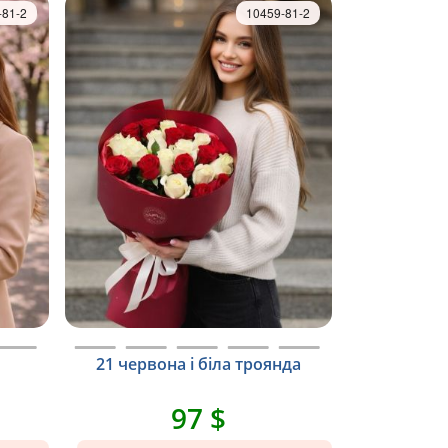
-81-2
10459-81-2
21 червона і біла троянда
97 $