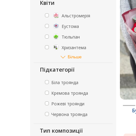
Квіти
Альстромерія
Еустома
Тюльпан
Хризантема
Більше
Підкатегорії
Біла троянда
Кремова троянда
Рожеві троянди
Б
Червона троянда
Тип композиції