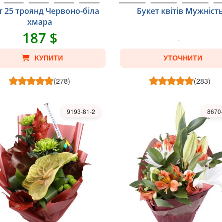
т 25 троянд Червоно-біла
Букет квітів Мужніст
хмара
187 $
КУПИТИ
УТОЧНИТИ
(278)
(283)
9193-81-2
8670