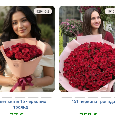
9294-6-2
1010
кет квітів 15 червоних
151 червона троянда
троянд