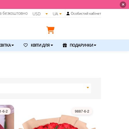
💐 Щойно отримали свіжу поставку. П
×
а безкоштовно
USD
UA
Особистий кабінет
ВІТКА
КВІТИ ДЛЯ
ПОДАРУНКИ
1-6-2
9887-6-2