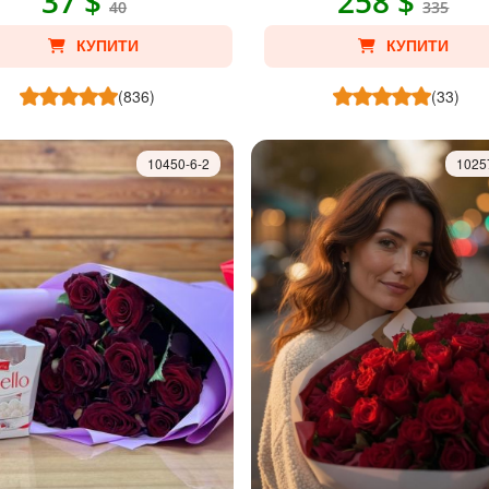
37 $
258 $
40
335
КУПИТИ
КУПИТИ
(836)
(33)
10450-6-2
1025