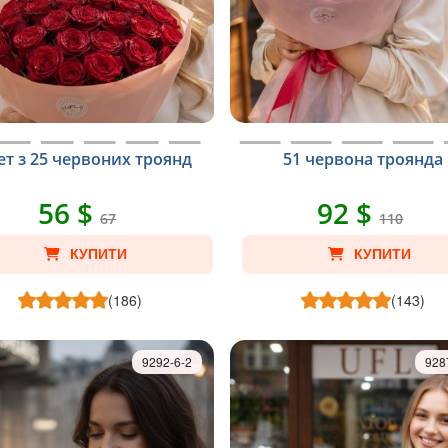
ет з 25 червоних троянд
51 червона троянда
56 $
92 $
67
110
КУПИТИ
КУПИТИ
(186)
(143)
9292-6-2
928