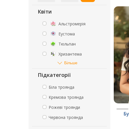
Квіти
Альстромерія
Еустома
Тюльпан
Хризантема
Більше
Підкатегорії
Біла троянда
Кремова троянда
Рожеві троянди
Бу
Червона троянда