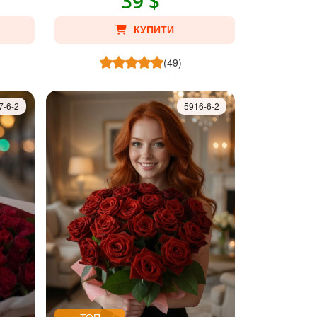
39 $
КУПИТИ
(49)
7-6-2
5916-6-2