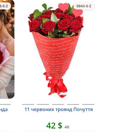
8-6-2
9840-6-2
янда
11 червоних троянд Почуття
42 $
48