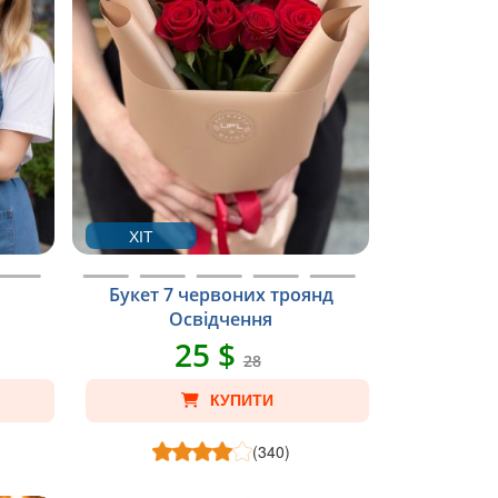
ХІТ
Букет 7 червоних троянд
Освідчення
25 $
28
КУПИТИ
(340)