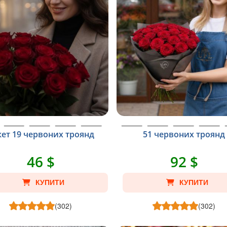
кет 19 червоних троянд
51 червоних троянд
46 $
92 $
КУПИТИ
КУПИТИ
(302)
(302)