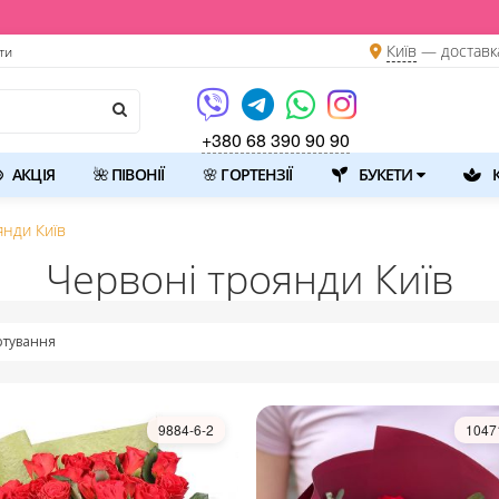
Київ
—
доставк
ти
+380 68 390 90 90
АКЦІЯ
🌺 ПІВОНІЇ
🌸 ГОРТЕНЗІЇ
БУКЕТИ
К
янди Київ
Червоні троянди Київ
тування
9884-6-2
1047