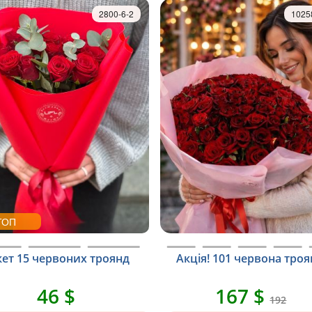
2800-6-2
1025
ТОП
кет 15 червоних троянд
Акція! 101 червона тро
46 $
167 $
192