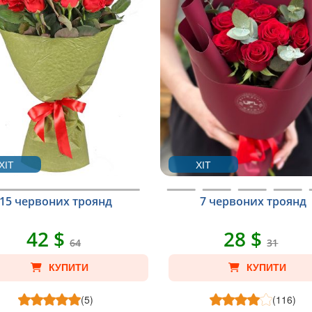
ХІТ
ХІТ
15 червоних троянд
7 червоних троянд
42 $
28 $
64
31
КУПИТИ
КУПИТИ
(5)
(116)