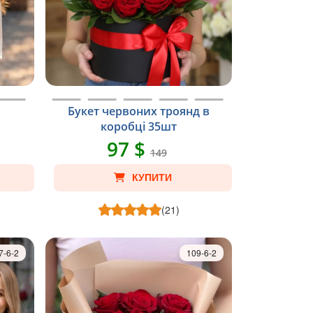
Букет червоних троянд в
коробці 35шт
97 $
149
КУПИТИ
(21)
7-6-2
109-6-2