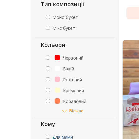
Тип композиції
Моно букет
Мікс букет
Кольори
Червоний
Білий
Рожевий
Кремовий
Кораловий
Більше
Кому
Для мами