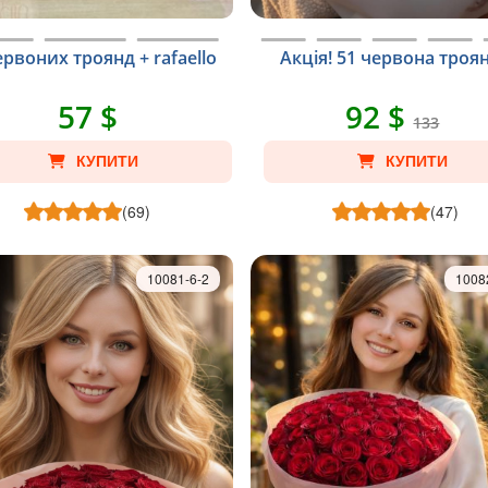
ервоних троянд + rafaello
Акція! 51 червона троя
57 $
92 $
133
КУПИТИ
КУПИТИ
(69)
(47)
10081-6-2
1008