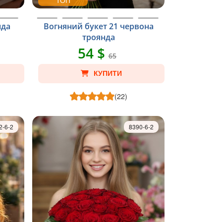
ТОП
нда
Вогняний букет 21 червона
троянда
54 $
65
КУПИТИ
(22)
2-6-2
8390-6-2