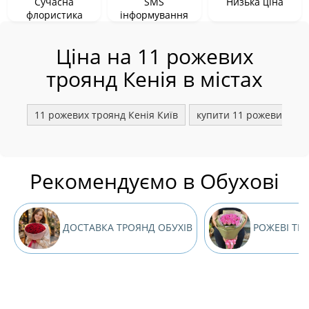
Сучасна
SMS
Низька ціна
флористика
інформування
Ціна на 11 рожевих
троянд Кенія в містах
11 рожевих троянд Кенія Київ
купити 11 рожевих тро
Рекомендуємо в Обухові
ДОСТАВКА ТРОЯНД ОБУХІВ
РОЖЕВІ ТР