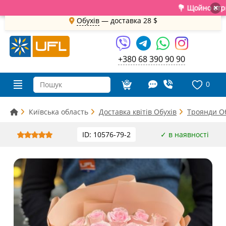
💐 Щойно отримали
×
Обухів
— доставка
28 $
+380 68 390 90 90
0
Київська область
Доставка квітів Обухів
Троянди О
ID: 10576-79-2
✓ в наявності