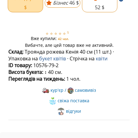
Бізнес
46 $
$
52 $
5
⭐
⭐
⭐
⭐
⭐
Вже купили:
42 чол.
Вибачте, але цей товар вже не активний.
Склад:
Троянда рожева Кенія 40 см (11 шт.) ·
Упаковка на
букет квітів
· Стрічка на
квіти
ID товару:
10576-79-2
Висота букета:
↕ 40 см.
Переглядів на тиждень:
1 чол.
кур'єр /
самовивіз
свіжа поставка
відгуки