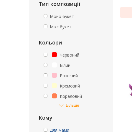
Тип композиції
Моно букет
Мікс букет
Кольори
Червоний
Білий
Рожевий
Кремовий
Кораловий
Більше
Кому
Для мами