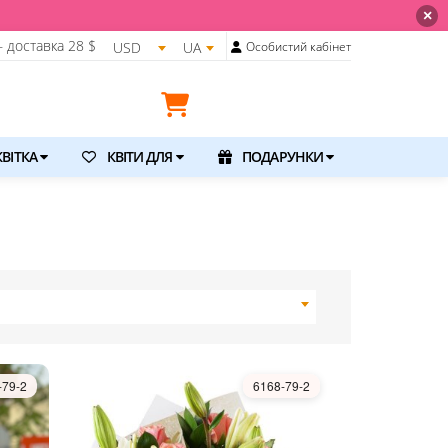
💐 Щойно отримали свіжу поста
×
 доставка
28 $
USD
UA
Особистий кабінет
ВІТКА
КВІТИ ДЛЯ
ПОДАРУНКИ
-79-2
6168-79-2