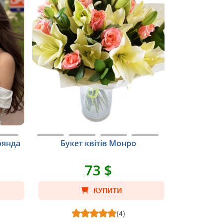
оянда
Букет квітів Монро
73 $
КУПИТИ
(4)