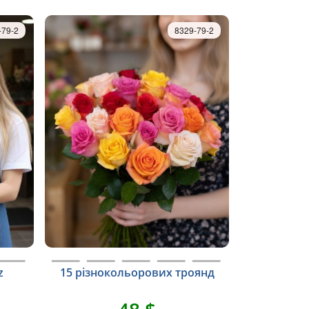
-79-2
8329-79-2
z
15 різнокольорових троянд