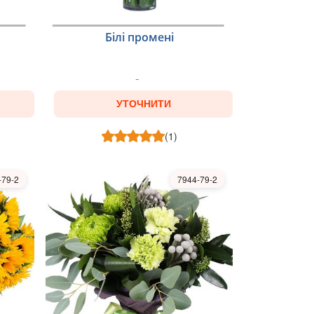
Білі промені
УТОЧНИТИ
(1)
-79-2
7944-79-2