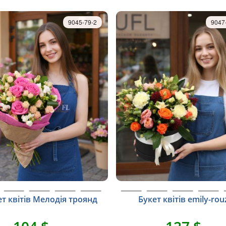
9045-79-2
9047
ет квітів Мелодія троянд
Букет квітів emily-rou