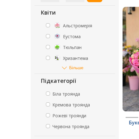
Квіти
Альстромерія
Еустома
Тюльпан
Хризантема
Більше
Підкатегорії
Біла троянда
Кремова троянда
Рожеві троянди
Бук
Червона троянда