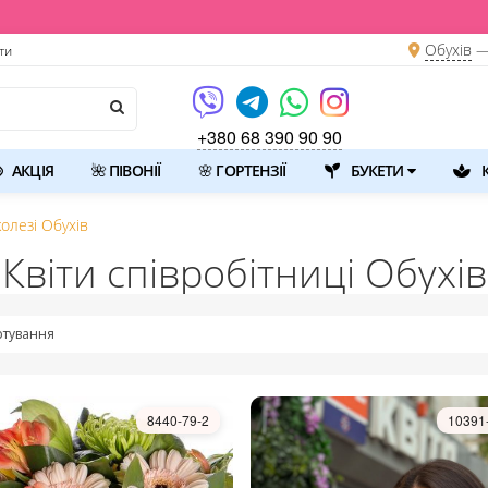
Обухів
—
ти
+380 68 390 90 90
АКЦІЯ
🌺 ПІВОНІЇ
🌸 ГОРТЕНЗІЇ
БУКЕТИ
К
колезі Обухів
Квіти співробітниці Обухів
тування
8440-79-2
10391