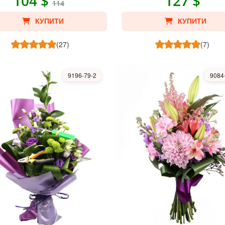
104 $
127 $
114
КУПИТИ
КУПИТИ
(27)
(7)
9196-79-2
9084