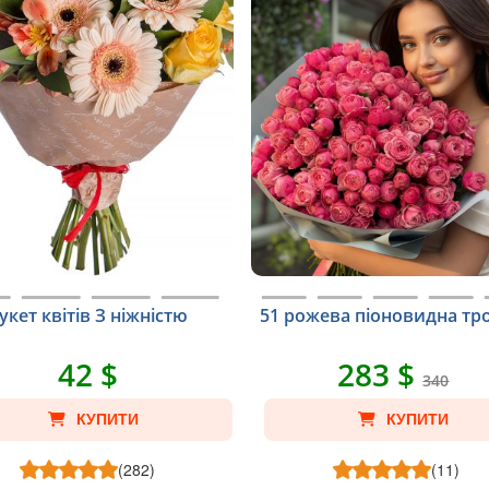
укет квітів З ніжністю
51 рожева піоновидна тр
42 $
283 $
340
КУПИТИ
КУПИТИ
(282)
(11)