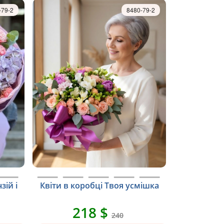
-79-2
8480-79-2
зій і
Квіти в коробці Твоя усмішка
218 $
240