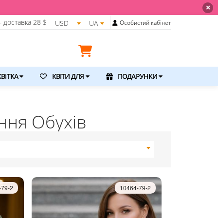
💐 Щойно отримали свіжу поставку. По
×
 доставка
28 $
USD
UA
Особистий кабінет
ВІТКА
КВІТИ ДЛЯ
ПОДАРУНКИ
ння Обухів
-79-2
10464-79-2