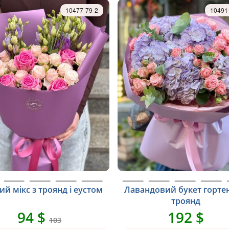
10477-79-2
10491
ий мікс з троянд і еустом
Лавандовий букет гортен
троянд
94 $
192 $
103