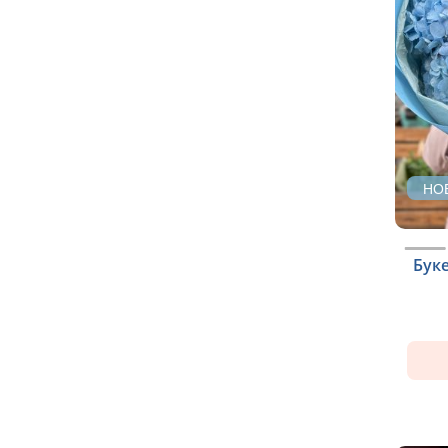
НО
Буке