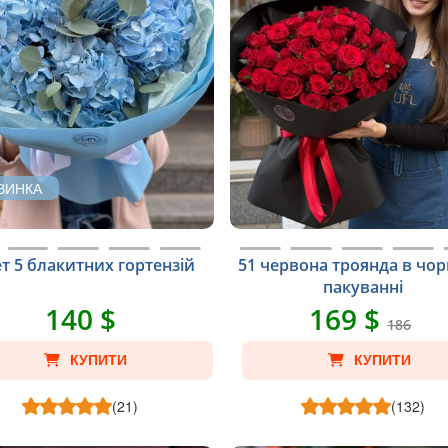
ВИНКА
т 5 блакитних гортензій
51 червона троянда в чо
пакуванні
140 $
169 $
186
КУПИТИ
КУПИТИ
(21)
(132)