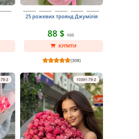
25 рожевих троянд Джумілія
88 $
105
КУПИТИ
(308)
-79-2
10391-79-2