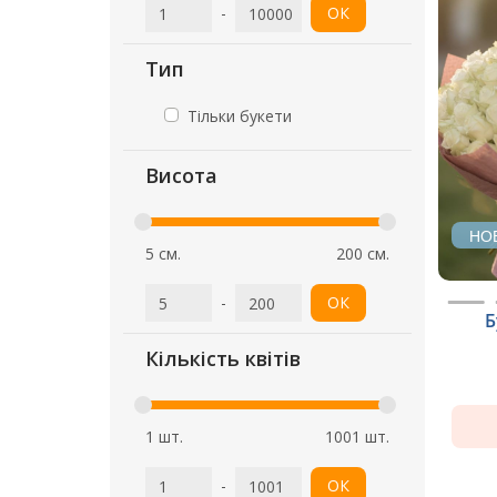
-
ОК
Тип
Тільки букети
Висота
НО
5 см.
200 см.
-
ОК
Б
Кількість квітів
1 шт.
1001 шт.
-
ОК