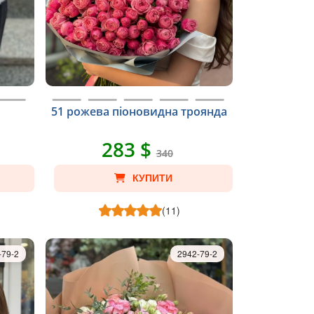
51 рожева піоновидна троянда
283 $
340
КУПИТИ
(11)
-79-2
2942-79-2