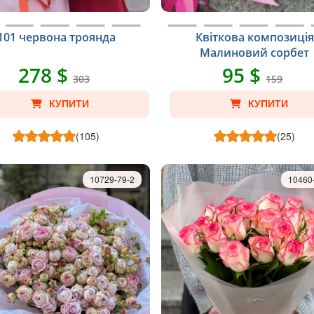
101 червона троянда
Квіткова композиція
Малиновий сорбет
278 $
95 $
303
159
КУПИТИ
КУПИТИ
(105)
(25)
10729-79-2
10460