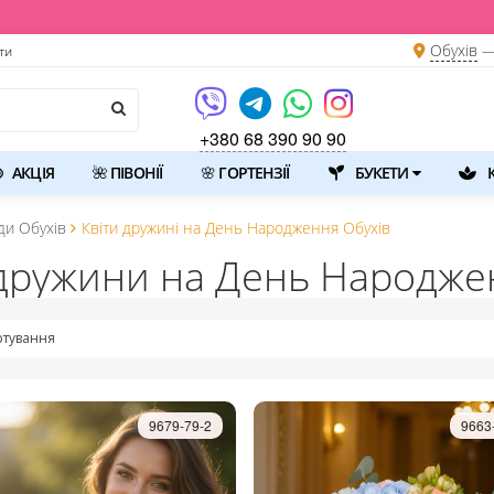
Обухів
—
ти
+380 68 390 90 90
АКЦІЯ
🌺 ПІВОНІЇ
🌸 ГОРТЕНЗІЇ
БУКЕТИ
К
ди Обухів
Квіти дружині на День Народження Обухів
 дружини на День Народже
тування
9679-79-2
9663