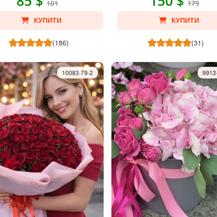
85 $
150 $
101
179
КУПИТИ
КУПИТИ
(186)
(31)
10083-79-2
9913