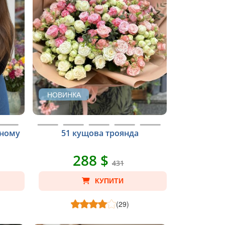
НОВИНКА
рному
51 кущова троянда
288 $
431
КУПИТИ
(29)