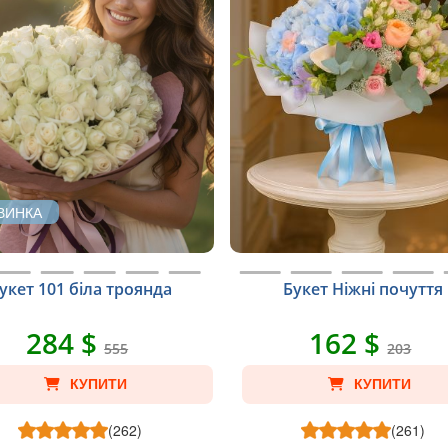
ВИНКА
укет 101 біла троянда
Букет Ніжні почуття
284 $
162 $
555
203
КУПИТИ
КУПИТИ
(262)
(261)