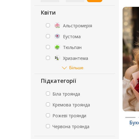
Квіти
Альстромерія
Еустома
Тюльпан
Хризантема
Більше
Підкатегорії
Біла троянда
Кремова троянда
Рожеві троянди
Бук
Червона троянда