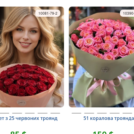
10081-79-2
10390
ет з 25 червоних троянд
51 коралова троянда