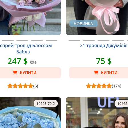
НОВИНКА
 спрей троянд Блоссом
21 троянда Джумілія
Баблз
247 $
75 $
321
КУПИТИ
КУПИТИ
(6)
(174)
10693-79-2
10465