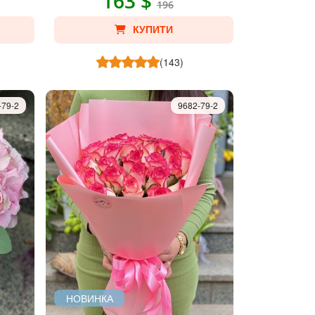
163 $
196
КУПИТИ
(143)
-79-2
9682-79-2
НОВИНКА