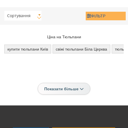
Сортування
ФІЛЬТР
Ціна на Тюльпани
купити тюльпани Київ
свіжі тюльпани Біла Церква
тюльпа
Показати більше