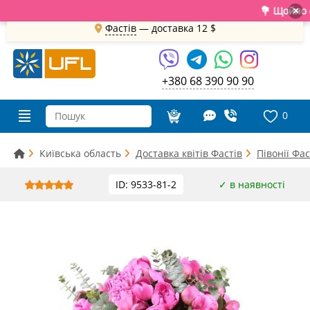
💐 Щойно отр
×
Фастів
— доставка
12 $
+380 68 390 90 90
0
Київська область
Доставка квітів Фастів
Півонії Фас
ID: 9533-81-2
✓ в наявності