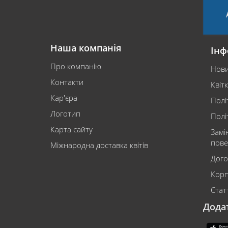
Наша компанія
Інф
Про компанію
Нов
Контакти
Квіт
Кар'єра
Полі
Логотип
Полі
Карта сайту
Замі
пове
Міжнародна доставка квітів
Дого
Корп
Статт
Дода