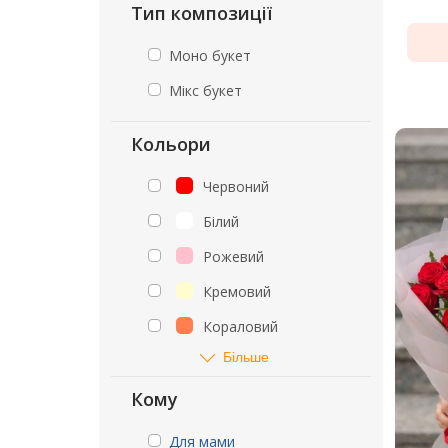
Тип композиції
Моно букет
Мікс букет
Кольори
Червоний
Білий
Рожевий
Кремовий
Кораловий
Більше
Кому
Для мами