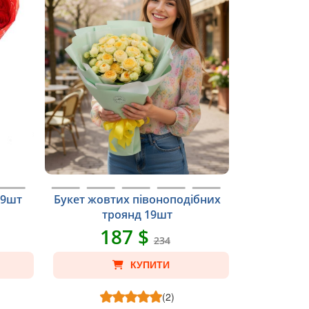
19шт
Букет жовтих півоноподібних
троянд 19шт
187 $
234
КУПИТИ
(2)