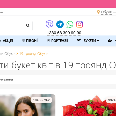
Обухів
—
ти
+380 68 390 90 90
АКЦІЯ
🌺 ПІВОНІЇ
🌸 ГОРТЕНЗІЇ
БУКЕТИ
К
ди Обухів
19 троянд Обухів
ти букет квітів 19 троянд О
тування
10455-79-2
9924