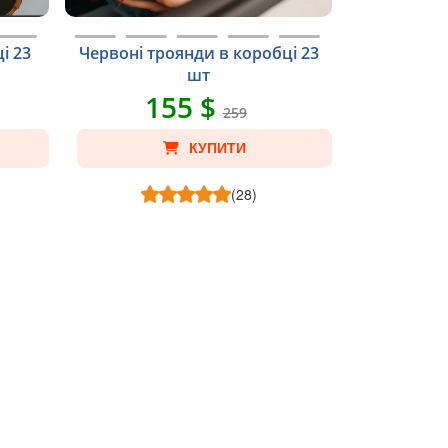
і 23
Червоні троянди в коробці 23
шт
155 $
259
КУПИТИ
(28)