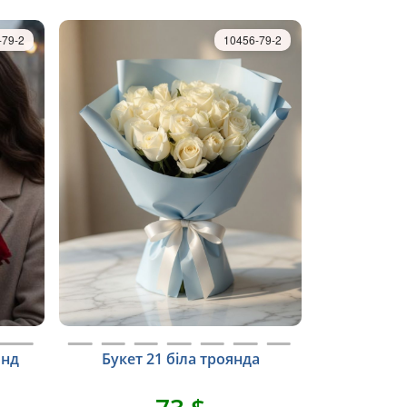
-79-2
10456-79-2
янд
Букет 21 біла троянда