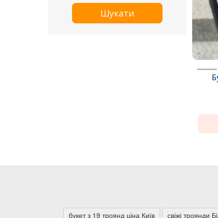
Шукати
Б
букет з 19 троянд ціна Київ
свіжі троянди Б