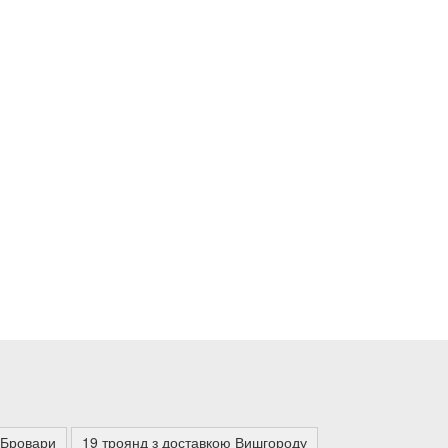
д Бровари
19 троянд з доставкою Вишгороду