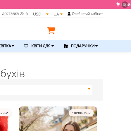
💐 Щойно отримали свіжу поставку
×
 доставка
28 $
USD
UA
Особистий кабінет
ВІТКА
КВІТИ ДЛЯ
ПОДАРУНКИ
бухів
-79-2
10280-79-2