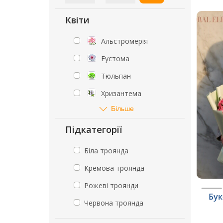
Квіти
Альстромерія
Еустома
Тюльпан
Хризантема
Більше
Підкатегорії
Біла троянда
Кремова троянда
Рожеві троянди
Бук
Червона троянда