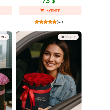
73 $
КУПИТИ
(67)
-79-2
10091-79-2