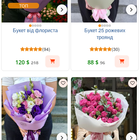
ТОП
Букет від флориста
Букет 25 рожевих
троянд
(94)
(30)
120 $
88 $
218
96