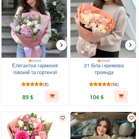
Елегантна гармонія
21 біла і кремова
півоній та гортензії
троянда
(8)
(56)
89 $
104 $