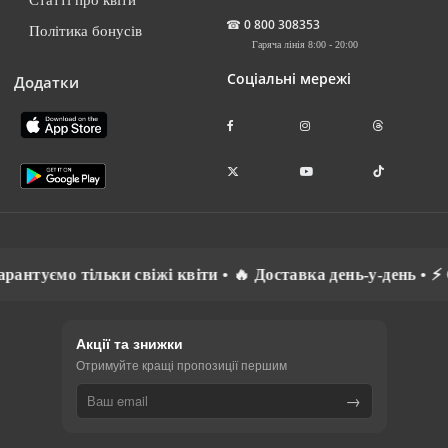
☎
0 800 308353
Політика бонусів
Гаряча лінія 8:00 - 20:00
Соціальні мережі
Додатки
віжі квіти • 🔥 Доставка день-у-день • ⚡ Спілкуємось рідн
Акції та знижки
Отримуйте кращі пропозиції першим
→