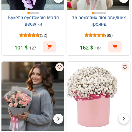
Букет з еустомою Магія
15 рожевих піоновидних
веселки
троянд
(32)
(69)
101 $
162 $
127
184