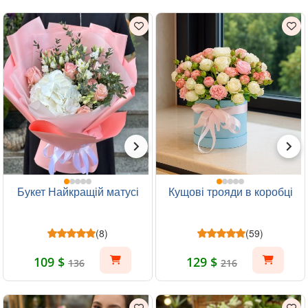
Букет Найкращій матусі
Кущові трояди в коробці
(8)
(59)
109 $
129 $
136
216