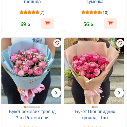
троянда
сумочка
(7)
(10)
69 $
56 $
Букет рожевих троянд
Букет Піоновидних
7шт Рожеві сни
троянд 11шт