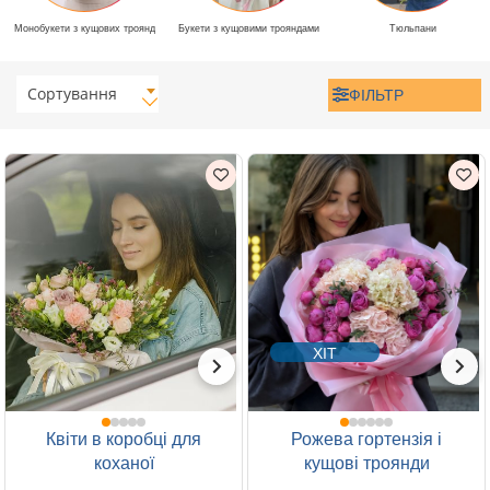
Монобукети з кущових троянд
Букети з кущовими трояндами
Тюльпани
Сортування
ФІЛЬТР
ХІТ
Квіти в коробці для
Рожева гортензія і
коханої
кущові троянди