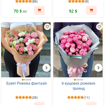
(86)
(8)
70 $
92 $
83
Букет Рожева фантазія
9 кущових рожевих
троянд
(26)
(11)