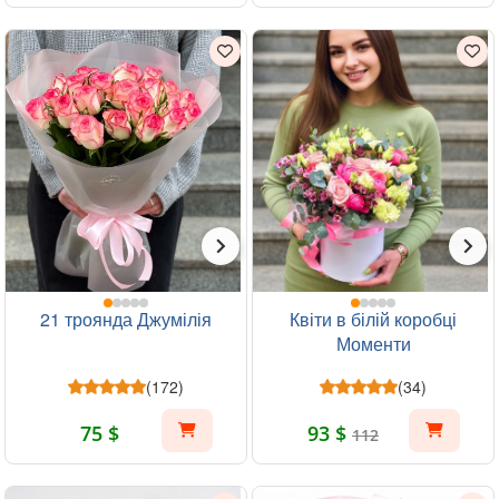
21 троянда Джумілія
Квіти в білій коробці
Моменти
(172)
(34)
75 $
93 $
112