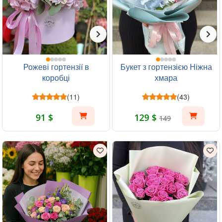
Рожеві гортензії в
Букет з гортензією Ніжна
коробці
хмара
(11)
(43)
91 $
129 $
149