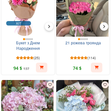
ХІТ
Букет з Днем
21 рожева троянда
Народження
(25)
(114)
94 $
74 $
137