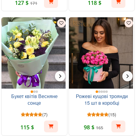
127 $
118 $
171
Букет квітів Весняне
Рожеві кущові троянди
сонце
15 шт в коробці
(7)
(15)
115 $
98 $
165