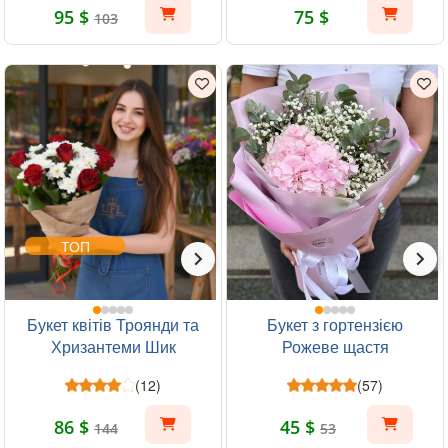
95 $
75 $
103
ТОП
Букет квітів Троянди та
Букет з гортензією
Хризантеми Шик
Рожеве щастя
(12)
(57)
86 $
45 $
144
53