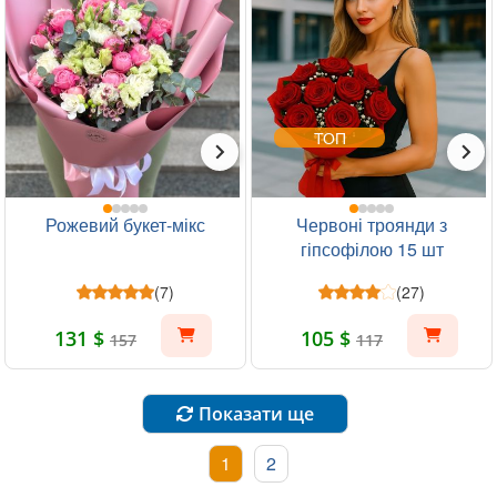
ТОП
Рожевий букет-мікс
Червоні троянди з
гіпсофілою 15 шт
(7)
(27)
131 $
105 $
157
117
Показати ще
1
2