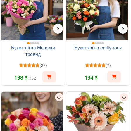
Букет квітів Мелодія
Букет квітів emily-rouz
троянд
(27)
(7)
138 $
134 $
152