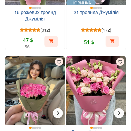
НОВИНКА
15 рожевих троянд
21 троянда Джумілія
Джумілія
(312)
(172)
47 $
51 $
56