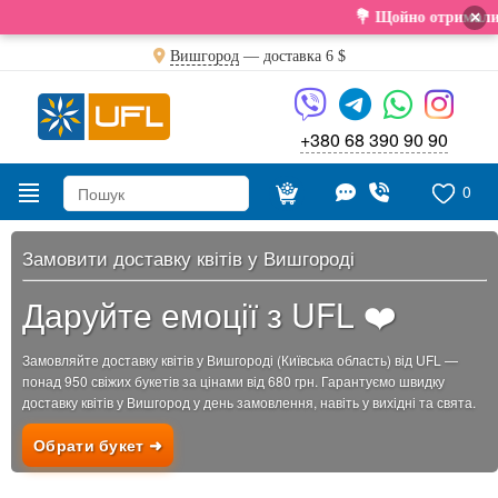
×
💐 Щойно отримали свіжу поставку. Подар
Вишгород
— доставка
6 $
+380 68 390 90 90
0
Замовити доставку квітів у Вишгороді
Даруйте емоції з UFL ❤️
Замовляйте доставку квітів у Вишгороді (Київська область) від UFL —
понад 950 свіжих букетів за цінами від 680 грн. Гарантуємо швидку
доставку квітів у Вишгород у день замовлення, навіть у вихідні та свята.
Обрати букет ➜