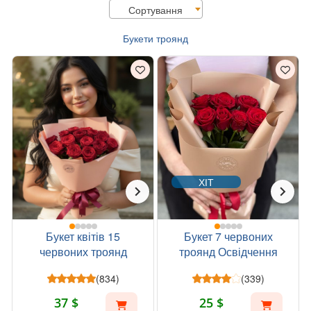
Сортування
Букети троянд
ХІТ
Букет квітів 15
Букет 7 червоних
червоних троянд
троянд Освідчення
(834)
(339)
37 $
25 $