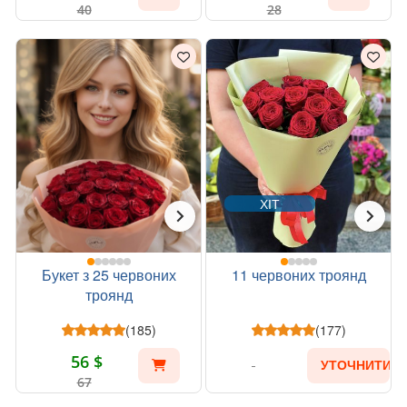
40
28
ХІТ
Букет з 25 червоних
11 червоних троянд
троянд
(185)
(177)
56 $
УТОЧНИТИ
67