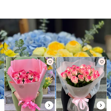
Київська область
Доставка квітів Вишгород
РОЖЕВІ БУКЕТИ ДЛЯ НЕЇ В ВИШГОРОД
Всі рожеві букети