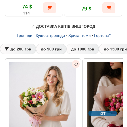
74 $
79 $
114
⭐ ДОСТАВКА КВІТІВ ВИШГОРОД
Троянди
⋅
Кущові троянди
⋅
Хризантеми
⋅
Гортензії
до 200 грн
до 500 грн
до 1000 грн
до 1500 грн
ХІТ