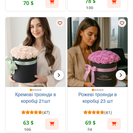
78 $
70 $
130
Кремові троянди в
Рожеві троянди в
коробці 21шт
коробці 23 шт
(47)
(41)
63 $
69 $
106
74