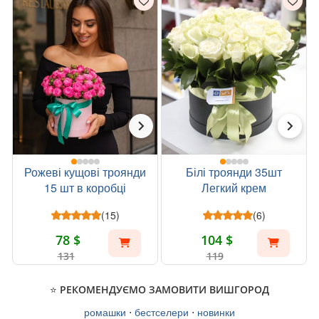
Рожеві кущові троянди
Білі троянди 35шт
15 шт в коробці
Легкий крем
(15)
(6)
78 $
104 $
131
119
⭐ РЕКОМЕНДУЄМО ЗАМОВИТИ ВИШГОРОД
ромашки
⋅
бестселери
⋅
новинки