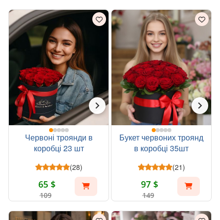
Червоні троянди в
Букет червоних троянд
коробці 23 шт
в коробці 35шт
(28)
(21)
65 $
97 $
109
149