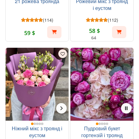
21 рожева троянда
Рожевий мікс з троянд
і еустом
(114)
(112)
58 $
59 $
64
Ніжний мікс з троянд і
Пудровий букет
еустом
гортензій і троянд