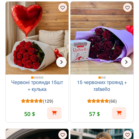
Червоні троянди 15шт
15 червоних троянд +
+ кулька
rafaello
(129)
(66)
50 $
57 $