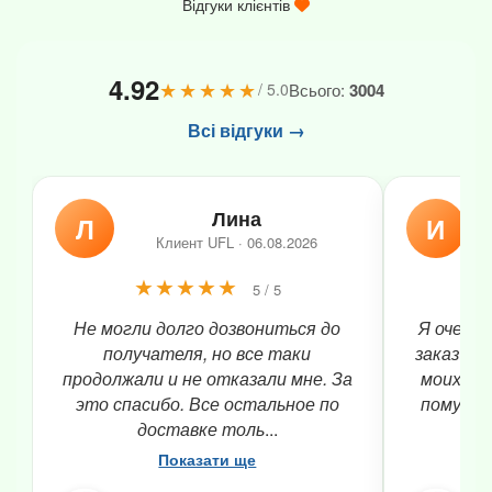
Відгуки клієнтів
4.92
★★★★★
Всього:
3004
/ 5.0
Всі відгуки →
Лина
Л
И
Клиент UFL · 06.08.2026
★★★★★
5 / 5
Не могли долго дозвониться до
Я очень 
получателя, но все таки
заказ бы
продолжали и не отказали мне. За
моих по
это спасибо. Все остальное по
помучил
доставке толь
...
Показати ще