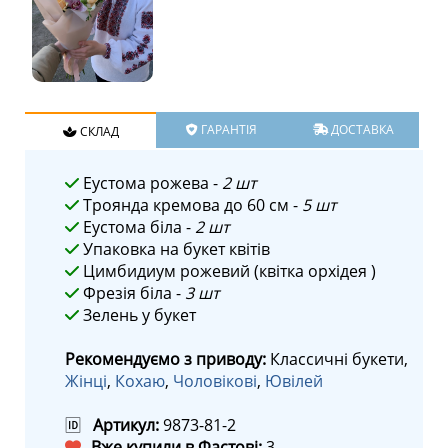
ГАРАНТІЯ
ДОСТАВКА
СКЛАД
Еустома рожева -
2 шт
Троянда кремова до 60 см -
5 шт
Еустома біла -
2 шт
Упаковка на букет квітів
Цимбидиум рожевий (квітка орхідея )
Фрезія біла -
3 шт
Зелень у букет
Рекомендуємо з приводу:
Классичні букети,
Жінці
,
Кохаю
,
Чоловікові
,
Ювілей
🆔
Артикул:
9873-81-2
Вже купили в Фастові:
3