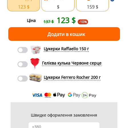
123 $
$
159 $
123
$
Ціна
137 $
-10%
Цукерки Raffaello 150 г
Гелієва кулька Червоне серце
Цукерки Ferrero Rocher 200 г
Швидке оформлення замовлення