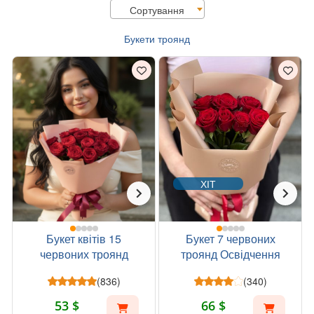
Сортування
Букети троянд
ХІТ
Букет квітів 15
Букет 7 червоних
червоних троянд
троянд Освідчення
(836)
(340)
53 $
66 $