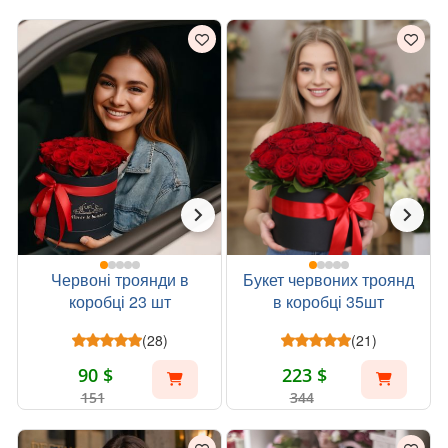
Червоні троянди в
Букет червоних троянд
коробці 23 шт
в коробці 35шт
(28)
(21)
90 $
223 $
151
344