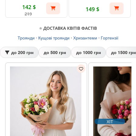
142 $
149 $
219
⭐ ДОСТАВКА КВІТІВ ФАСТІВ
Троянди
⋅
Кущові троянди
⋅
Хризантеми
⋅
Гортензії
до 200 грн
до 500 грн
до 1000 грн
до 1500 грн
ХІТ