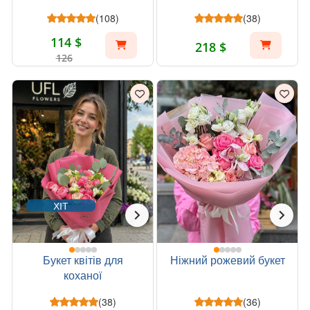
(108)
(38)
114 $
218 $
126
ХІТ
Букет квітів для
Ніжний рожевий букет
коханої
(38)
(36)