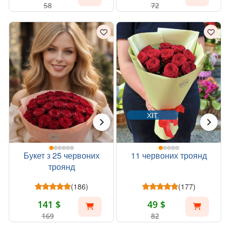
58
72
ХІТ
Букет з 25 червоних
11 червоних троянд
троянд
(186)
(177)
141 $
49 $
169
82