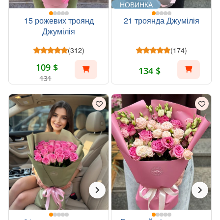
НОВИНКА
15 рожевих троянд
21 троянда Джумілія
Джумілія
(312)
(174)
109 $
134 $
131