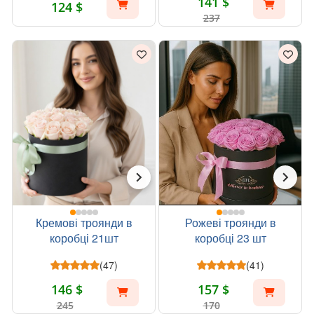
141 $
124 $
237
Кремові троянди в
Рожеві троянди в
коробці 21шт
коробці 23 шт
(47)
(41)
146 $
157 $
245
170