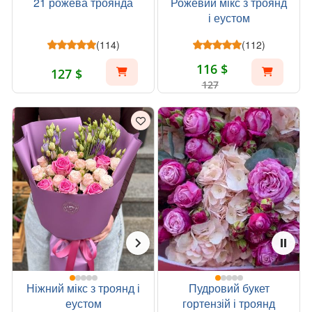
21 рожева троянда
Рожевий мікс з троянд
і еустом
(114)
(112)
116 $
127 $
127
Ніжний мікс з троянд і
Пудровий букет
еустом
гортензій і троянд