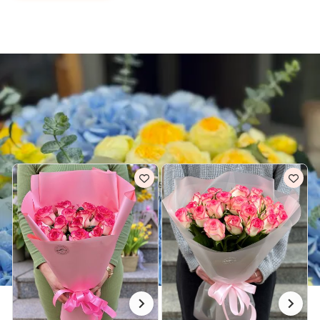
Київська область
Доставка квітів Фастів
РОЖЕВІ БУКЕТИ ДЛЯ НЕЇ В ФАСТІВ
Всі рожеві букети