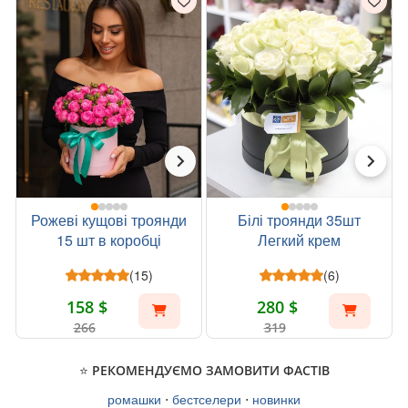
Рожеві кущові троянди
Білі троянди 35шт
15 шт в коробці
Легкий крем
(15)
(6)
158 $
280 $
266
319
⭐ РЕКОМЕНДУЄМО ЗАМОВИТИ ФАСТІВ
ромашки
⋅
бестселери
⋅
новинки