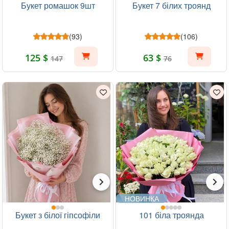
Букет ромашок 9шт
Букет 7 білих троянд
(93)
(106)
125 $
63 $
147
76
НОВИНКА
Букет з білої гіпсофіли
101 біла троянда