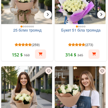
25 білих троянд
Букет 51 біла троянда
(259)
(273)
152 $
314 $
160
345