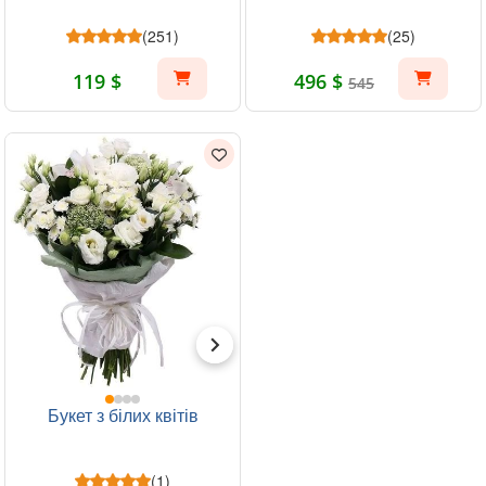
(251)
(25)
119 $
496 $
545
Букет з білих квітів
(1)