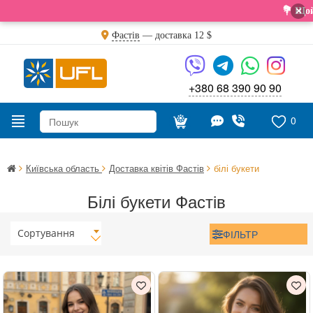
×
💐 Щойно отрима
Фастів
— доставка
12 $
+380 68 390 90 90
0
Київська область
Доставка квітів Фастів
білі букети
Білі букети Фастів
Сортування
ФІЛЬТР