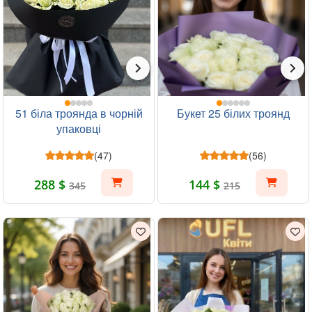
51 біла троянда в чорній
Букет 25 білих троянд
упаковці
(47)
(56)
288 $
144 $
345
215