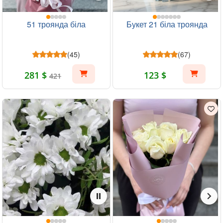
51 троянда біла
Букет 21 біла троянда
(45)
(67)
281 $
123 $
421